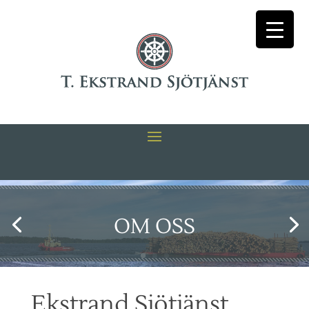
OM OSS
Ekstrand Sjötjänst