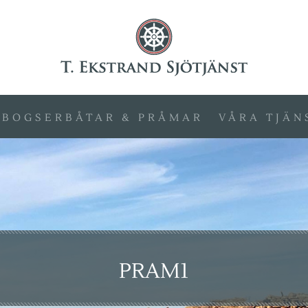
BOGSERBÅTAR & PRÅMAR
VÅRA TJÄN
PRAM1